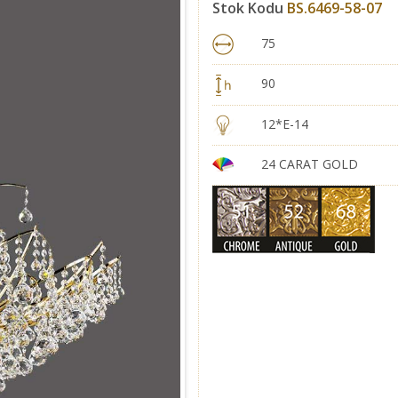
Stok Kodu
BS.6469-58-07
75
90
12*E-14
24 CARAT GOLD