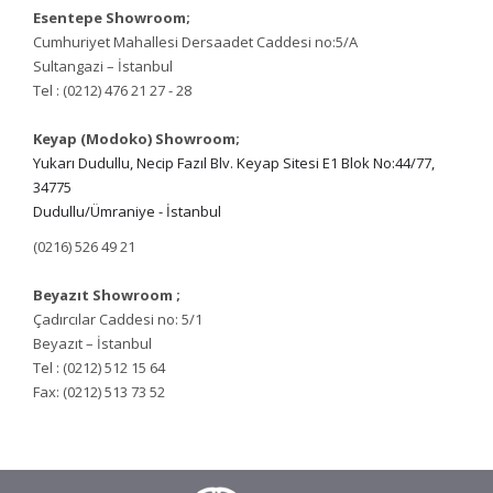
​Esentepe Showroom;
Cumhuriyet Mahallesi Dersaadet Caddesi no:5/A
Sultangazi – İstanbul
Tel : (0212) 476 21 27 - 28
Keyap (Modoko) Showroom;
Yukarı Dudullu, Necip Fazıl Blv. Keyap Sitesi E1 Blok No:44/77,
34775
Dudullu/Ümraniye - İstanbul
(0216) 526 49 21
Beyazıt Showroom ;
Çadırcılar Caddesi no: 5/1
Beyazıt – İstanbul
Tel : (0212) 512 15 64
Fax: (0212) 513 73 52