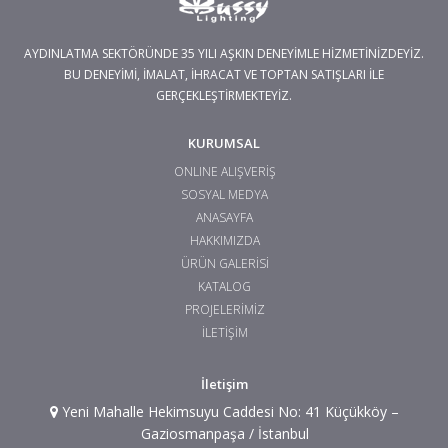
AYDINLATMA SEKTÖRÜNDE 35 YILI AŞKIN DENEYİMLE HİZMETİNİZDEYİZ.
BU DENEYİMİ, İMALAT, İHRACAT VE TOPTAN SATIŞLARI İLE
GERÇEKLEŞTİRMEKTEYİZ.
KURUMSAL
ONLINE ALIŞVERİŞ
SOSYAL MEDYA
ANASAYFA
HAKKIMIZDA
ÜRÜN GALERİSİ
KATALOG
PROJELERİMİZ
İLETİŞİM
İletişim
Yeni Mahalle Hekimsuyu Caddesi No: 41 Küçükköy –
Gaziosmanpaşa / İstanbul