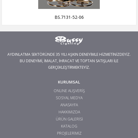
BS.7131-52-06
AYDINLATMA SEKTÖRÜNDE 35 YILI AŞKIN DENEYİMLE HİZMETİNİZDEYİZ.
BU DENEYİMİ, İMALAT, İHRACAT VE TOPTAN SATIŞLARI İLE
GERÇEKLEŞTİRMEKTEYİZ.
KURUMSAL
ONLINE ALIŞVERİŞ
SOSYAL MEDYA
ANASAYFA
HAKKIMIZDA
ÜRÜN GALERİSİ
KATALOG
PROJELERİMİZ