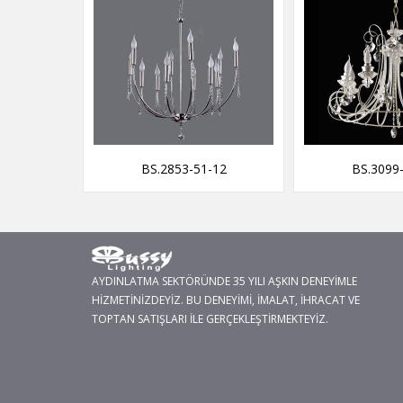
-20
BS.2853-51-12
BS.3099
AYDINLATMA SEKTÖRÜNDE 35 YILI AŞKIN DENEYİMLE
HİZMETİNİZDEYİZ. BU DENEYİMİ, İMALAT, İHRACAT VE
TOPTAN SATIŞLARI İLE GERÇEKLEŞTİRMEKTEYİZ.