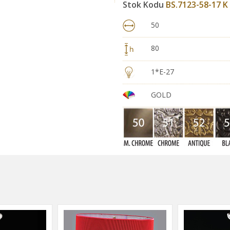
Stok Kodu
BS.7123-58-17 K
50
80
1*E-27
GOLD