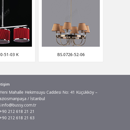
0-51-03 K
BS.0726-52-06
BS
etişim
Yeni Mahalle Hekimsuyu Caddesi No: 41 Küçükköy –
aziosmanpaşa / İstanbul
info@bussy.com.tr
+90 212 618 21 21
+90 212 618 21 63