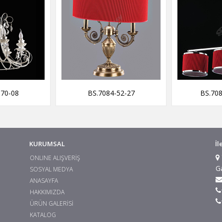
-70-08
BS.7084-52-27
BS.708
KURUMSAL
İl
ONLINE ALIŞVERİŞ
G
SOSYAL MEDYA
ANASAYFA
HAKKIMIZDA
ÜRÜN GALERİSİ
KATALOG