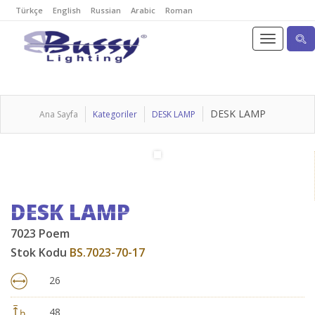
Türkçe
English
Russian
Arabic
Roman
DESK LAMP
Ana Sayfa
Kategoriler
DESK LAMP
DESK LAMP
7023 Poem
Stok Kodu
BS.7023-70-17
26
48