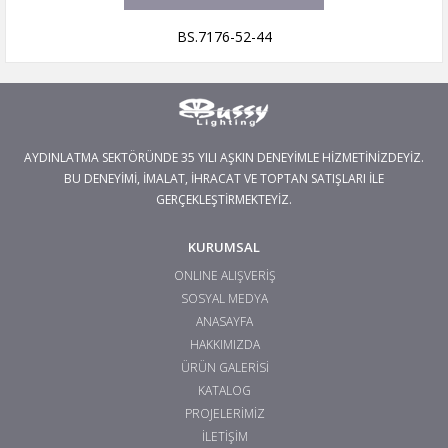
BS.7176-52-44
AYDINLATMA SEKTÖRÜNDE 35 YILI AŞKIN DENEYİMLE HİZMETİNİZDEYİZ.
BU DENEYİMİ, İMALAT, İHRACAT VE TOPTAN SATIŞLARI İLE
GERÇEKLEŞTİRMEKTEYİZ.
KURUMSAL
ONLINE ALIŞVERİŞ
SOSYAL MEDYA
ANASAYFA
HAKKIMIZDA
ÜRÜN GALERİSİ
KATALOG
PROJELERİMİZ
İLETİŞİM