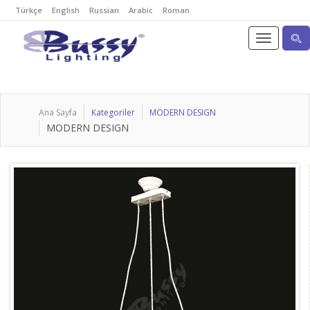
Türkçe
English
Russian
Arabic
Roman
Ana Sayfa
Kategoriler
MODERN DESIGN
MODERN DESIGN