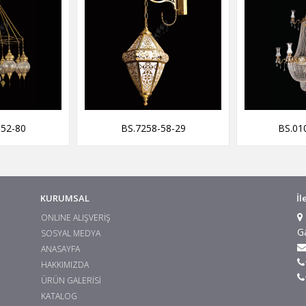
-52-80
BS.7258-58-29
BS.01
KURUMSAL
İl
ONLINE ALIŞVERİŞ
G
SOSYAL MEDYA
ANASAYFA
HAKKIMIZDA
ÜRÜN GALERİSİ
KATALOG