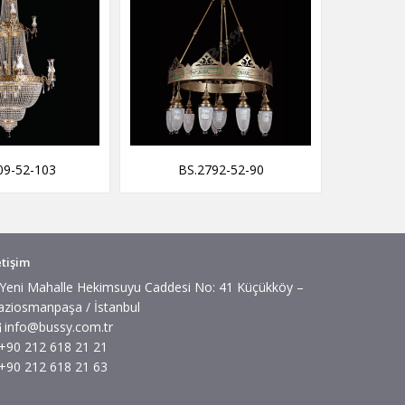
09-52-103
BS.2792-52-90
BS
etişim
Yeni Mahalle Hekimsuyu Caddesi No: 41 Küçükköy –
aziosmanpaşa / İstanbul
info@bussy.com.tr
+90 212 618 21 21
+90 212 618 21 63