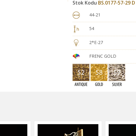
Stok Kodu
BS.0177-57-29 D
44-21
54
2*E-27
FRENC GOLD