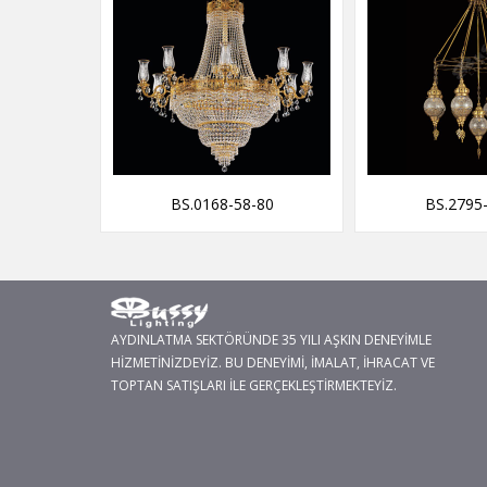
-29
BS.0168-58-80
BS.2795
AYDINLATMA SEKTÖRÜNDE 35 YILI AŞKIN DENEYİMLE
HİZMETİNİZDEYİZ. BU DENEYİMİ, İMALAT, İHRACAT VE
TOPTAN SATIŞLARI İLE GERÇEKLEŞTİRMEKTEYİZ.