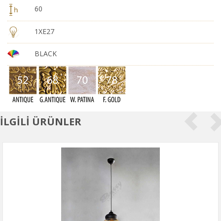
60
1XE27
BLACK
İLGİLİ ÜRÜNLER