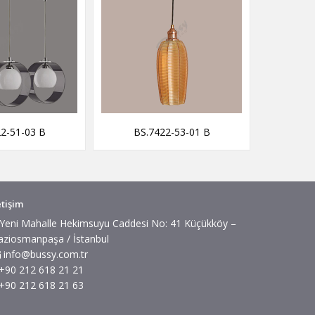
2-51-03 B
BS.7422-53-01 B
BS.
etişim
Yeni Mahalle Hekimsuyu Caddesi No: 41 Küçükköy –
aziosmanpaşa / İstanbul
info@bussy.com.tr
+90 212 618 21 21
+90 212 618 21 63