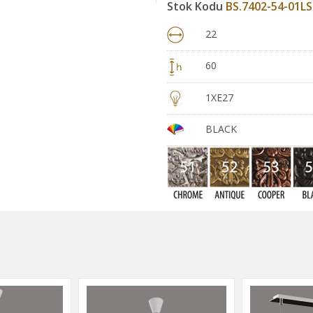
Stok Kodu
BS.7402-54-01LS
22
60
1XE27
BLACK