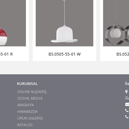
55-01 R
BS.0505-55-01 W
BS.052
KURUMSAL
İl
ONLINE ALIŞVERİŞ
G
SOSYAL MEDYA
ANASAYFA
HAKKIMIZDA
ÜRÜN GALERİSİ
KATALOG