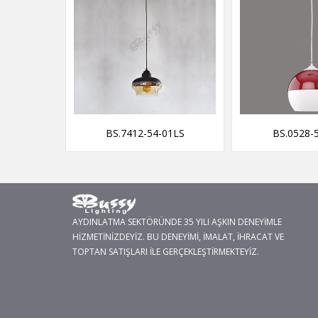
01 Y
BS.7412-54-01LS
BS.0528-
AYDINLATMA SEKTÖRÜNDE 35 YILI AŞKIN DENEYİMLE
HİZMETİNİZDEYİZ. BU DENEYİMİ, İMALAT, İHRACAT VE
TOPTAN SATIŞLARI İLE GERÇEKLEŞTİRMEKTEYİZ.