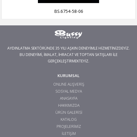
BS.6754-58-06
AYDINLATMA SEKTÖRÜNDE 35 YILI AŞKIN DENEYİMLE HİZMETİNİZDEYİZ.
BU DENEYİMİ, İMALAT, İHRACAT VE TOPTAN SATIŞLARI İLE
GERÇEKLEŞTİRMEKTEYİZ.
KURUMSAL
ONLINE ALIŞVERİŞ
SOSYAL MEDYA
ANASAYFA
HAKKIMIZDA
ÜRÜN GALERİSİ
KATALOG
PROJELERİMİZ
İLETİŞİM