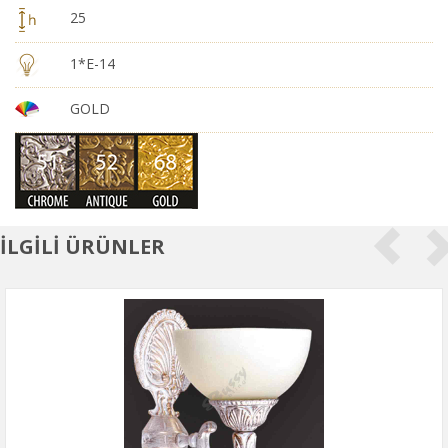
25
1*E-14
GOLD
İLGİLİ ÜRÜNLER