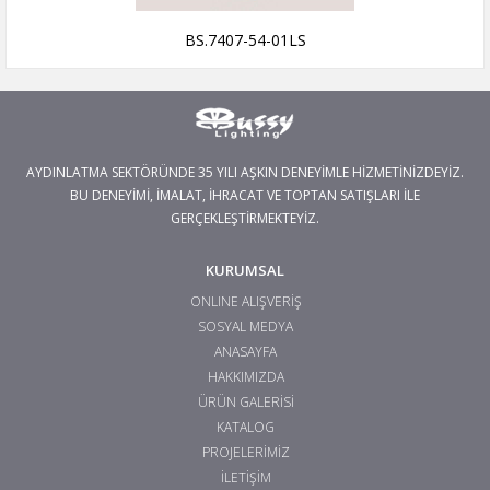
BS.7407-54-01LS
AYDINLATMA SEKTÖRÜNDE 35 YILI AŞKIN DENEYİMLE HİZMETİNİZDEYİZ.
BU DENEYİMİ, İMALAT, İHRACAT VE TOPTAN SATIŞLARI İLE
GERÇEKLEŞTİRMEKTEYİZ.
KURUMSAL
ONLINE ALIŞVERİŞ
SOSYAL MEDYA
ANASAYFA
HAKKIMIZDA
ÜRÜN GALERİSİ
KATALOG
PROJELERİMİZ
İLETİŞİM