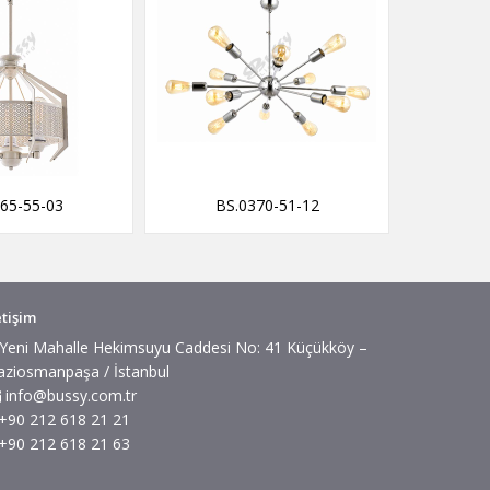
65-55-03
BS.0370-51-12
BS
etişim
Yeni Mahalle Hekimsuyu Caddesi No: 41 Küçükköy –
aziosmanpaşa / İstanbul
info@bussy.com.tr
+90 212 618 21 21
+90 212 618 21 63