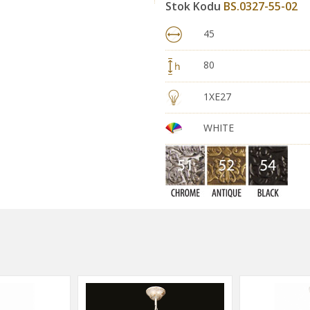
Stok Kodu
BS.0327-55-02
45
80
1XE27
WHITE