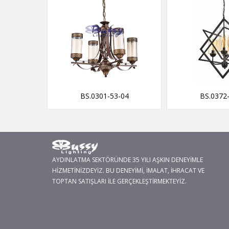
-12
BS.0301-53-04
BS.0372
AYDINLATMA SEKTÖRÜNDE 35 YILI AŞKIN DENEYİMLE
HİZMETİNİZDEYİZ. BU DENEYİMİ, İMALAT, İHRACAT VE
TOPTAN SATIŞLARI İLE GERÇEKLEŞTİRMEKTEYİZ.