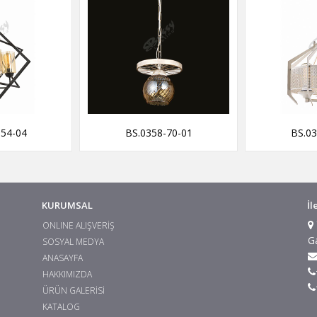
-54-04
BS.0358-70-01
BS.03
KURUMSAL
İl
ONLINE ALIŞVERİŞ
G
SOSYAL MEDYA
ANASAYFA
HAKKIMIZDA
ÜRÜN GALERİSİ
KATALOG