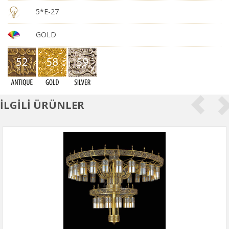
5*E-27
GOLD
İLGİLİ ÜRÜNLER