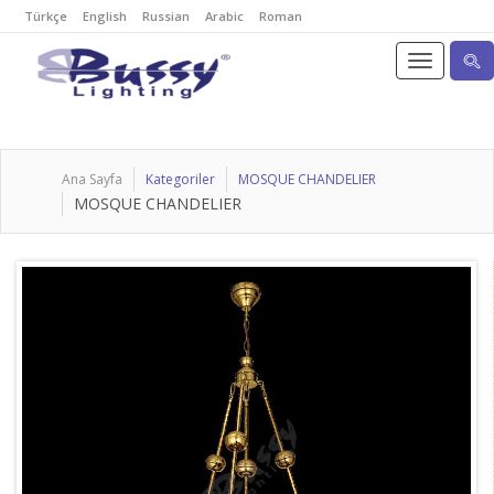
Türkçe
English
Russian
Arabic
Roman
Ana Sayfa
Kategoriler
MOSQUE CHANDELIER
MOSQUE CHANDELIER