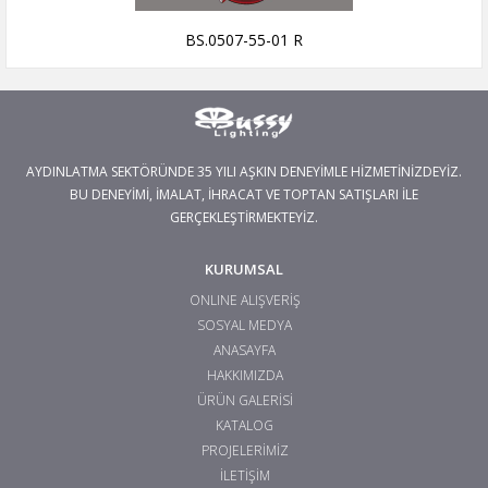
BS.0507-55-01 R
AYDINLATMA SEKTÖRÜNDE 35 YILI AŞKIN DENEYİMLE HİZMETİNİZDEYİZ.
BU DENEYİMİ, İMALAT, İHRACAT VE TOPTAN SATIŞLARI İLE
GERÇEKLEŞTİRMEKTEYİZ.
KURUMSAL
ONLINE ALIŞVERİŞ
SOSYAL MEDYA
ANASAYFA
HAKKIMIZDA
ÜRÜN GALERİSİ
KATALOG
PROJELERİMİZ
İLETİŞİM