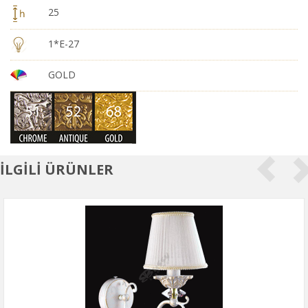
25
1*E-27
GOLD
İLGİLİ ÜRÜNLER