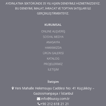
AYDINLATMA SEKTÖRÜNDE 35 YILI AŞKIN DENEYİMLE HİZMETİNİZDEYİZ.
BU DENEYİMİ, İMALAT, İHRACAT VE TOPTAN SATIŞLARI İLE
GERÇEKLEŞTİRMEKTEYİZ.
KURUMSAL
ONLINE ALIŞVERİŞ
SOSYAL MEDYA
ANASAYFA
HAKKIMIZDA
ÜRÜN GALERİSİ
KATALOG
PROJELERİMİZ
İLETİŞİM
İletişim
Yeni Mahalle Hekimsuyu Caddesi No: 41 Küçükköy –
Gaziosmanpaşa / İstanbul
info@bussy.com.tr
+90 212 618 21 21